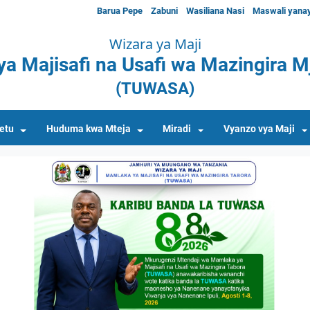
Barua Pepe
Zabuni
Wasiliana Nasi
Maswali yana
Wizara ya Maji
a Majisafi na Usafi wa Mazingira Mj
(TUWASA)
etu
Huduma kwa Mteja
Miradi
Vyanzo vya Maji
ious