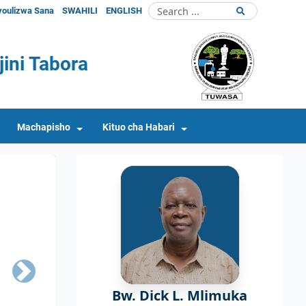
youlizwa Sana
SWAHILI
ENGLISH
ini Tabora
Machapisho
Kituo cha Habari
Next
Bw. Dick L. Mlimuka