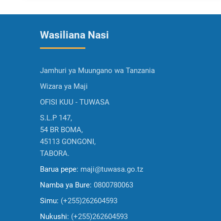
Wasiliana Nasi
Jamhuri ya Muungano wa Tanzania
Wizara ya Maji
OFISI KUU - TUWASA
S.L.P 147,
54 BR BOMA,
45113 GONGONI,
TABORA.
Barua pepe:
maji@tuwasa.go.tz
Namba ya Bure:
0800780063
Simu:
(+255)262604593
Nukushi:
(+255)262604593