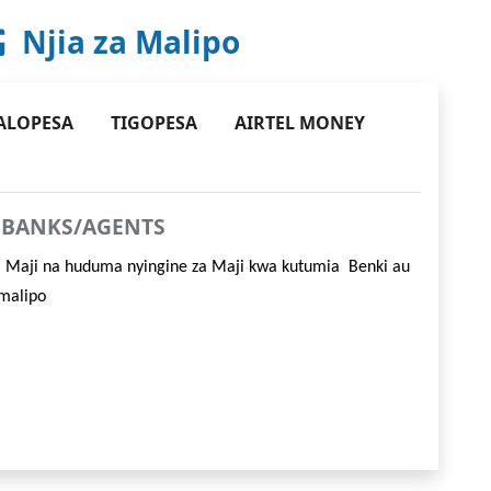
Njia za Malipo
ALOPESA
TIGOPESA
AIRTEL MONEY
wa BANKS/AGENTS
ya Maji na huduma nyingine za Maji kwa kutumia Benki au
malipo