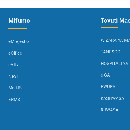
Mifumo
Tovuti Ma
WIZARA YA MA
eMrejesho
TANESCO
eOffice
HOSPITALI YA 
eVibali
e-GA
NeST
EWURA
Maji-IS
KASHWASA
ERMS
RUWASA