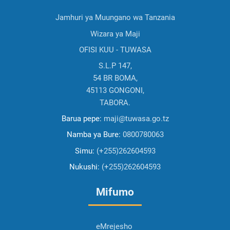
Jamhuri ya Muungano wa Tanzania
Wizara ya Maji
OFISI KUU - TUWASA
S.L.P 147,
54 BR BOMA,
45113 GONGONI,
TABORA.
Barua pepe:
maji@tuwasa.go.tz
Namba ya Bure:
0800780063
Simu:
(+255)262604593
Nukushi:
(+255)262604593
Mifumo
eMrejesho