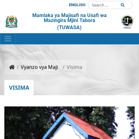
ENGLISH
Mamlaka ya Majisafi na Usafi wa
Mazingira Mjini Tabora
(TUWASA)
Vyanzo vya Maji
Visima
VISIMA