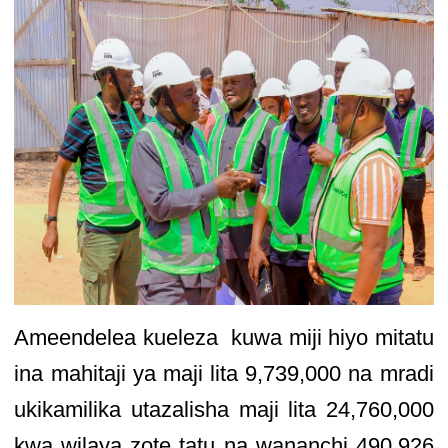
Ameendelea kueleza kuwa miji hiyo mitatu
ina mahitaji ya maji lita 9,739,000 na mradi
ukikamilika utazalisha maji lita 24,760,000
kwa wilaya zote tatu na wananchi 490,926