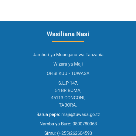
Wasiliana Nasi
Jamhuri ya Muungano wa Tanzania
Wizara ya Maji
OFISI KUU - TUWASA
S.L.P 147,
54 BR BOMA,
45113 GONGONI,
TABORA.
Barua pepe:
maji@tuwasa.go.tz
Namba ya Bure:
0800780063
Simu:
(+255)262604593